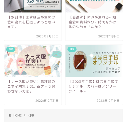
【家計簿】まずは我が家のお
【看護師】休みが潰れる…勉
金の流れを把握しようと思い
強会の資料作りに時間をかけ
ます。
るのやめませんか？
2023年2月23日
2022年11月4日
雑記
趣味
【ナース服が臭い】看護師の
【2023年手帳】ほぼ日手帳オ
ニオイ対策３選。夜ケアで臭
リジナル！カバーはアンリー
わせない方法。
クイール♡
2022年10月31日
2022年10月14日
HOME
仕事