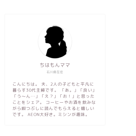
ちはもんママ
石川県在住
こんにちは。 夫、2人の子どもと平凡に
暮らす30代主婦です。 「あ。」「良い」
「う〜ん…」「え？」「お！」と思った
ことをシェア。 コーヒーやお酒を飲みな
がら暇つぶしに読んでもらえると嬉しい
です。 AEON大好き。ミシンが趣味。