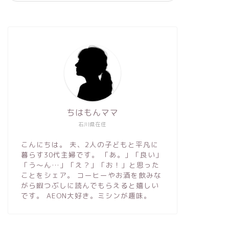
ちはもんママ
石川県在住
こんにちは。 夫、2人の子どもと平凡に
暮らす30代主婦です。 「あ。」「良い」
「う〜ん…」「え？」「お！」と思った
ことをシェア。 コーヒーやお酒を飲みな
がら暇つぶしに読んでもらえると嬉しい
です。 AEON大好き。ミシンが趣味。