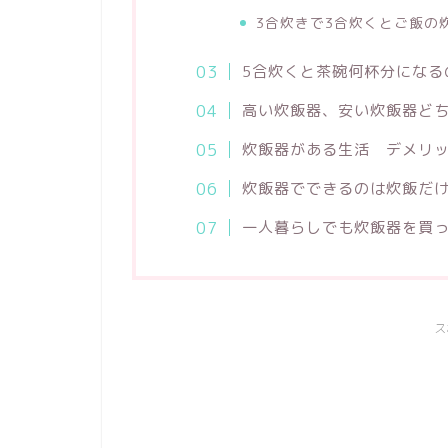
3合炊きで3合炊くとご飯の
5合炊くと茶碗何杯分になる
高い炊飯器、安い炊飯器ど
炊飯器がある生活 デメリ
炊飯器でできるのは炊飯だ
一人暮らしでも炊飯器を買
ス