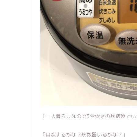
「一人暮らしなので3合炊きの炊飯器でい
「自炊するかな？炊飯器いるかな？」