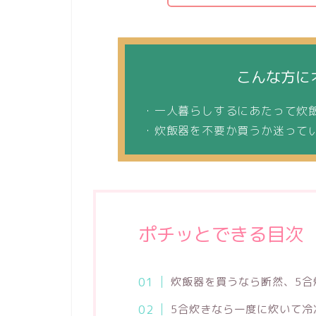
こんな方に
・一人暮らしするにあたって炊
・炊飯器を不要か買うか迷って
ポチッとできる目次
炊飯器を買うなら断然、5合
5合炊きなら一度に炊いて冷