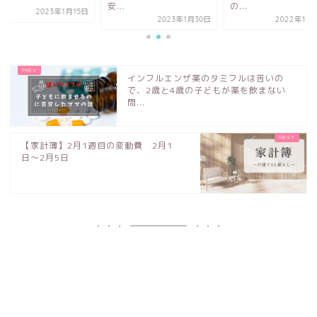
安...
の...
2023年1月15日
2023年1月30日
2022年12
インフルエンザ薬のタミフルは苦いの
で、2歳と4歳の子どもが薬を飲まない
問...
【家計簿】2月1週目の変動費 2月1
日〜2月5日