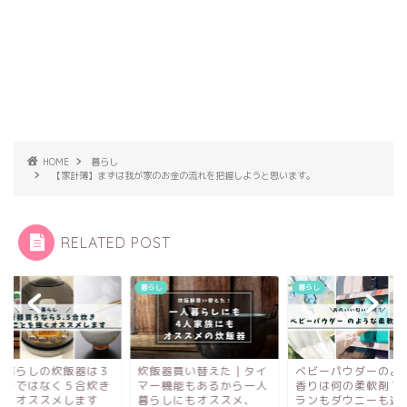
HOME
暮らし
【家計簿】まずは我が家のお金の流れを把握しようと思います。
RELATED POST
し
暮らし
暮らし
人暮らしの炊飯器は３
炊飯器買い替えた｜タイ
ベビーパウダーのよ
炊きではなく５合炊き
マー機能もあるから一人
香りは何の柔軟剤？
強くオススメします
暮らしにもオススメ、
ランもダウニーも違